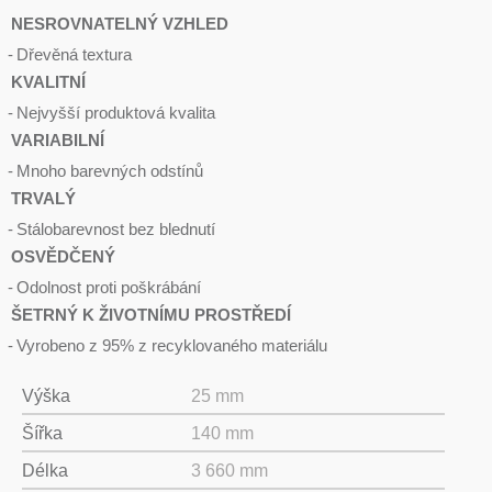
NESROVNATELNÝ VZHLED
Dřevěná textura
KVALITNÍ
Nejvyšší produktová kvalita
VARIABILNÍ
Mnoho barevných odstínů
TRVALÝ
Stálobarevnost bez blednutí
OSVĚDČENÝ
Odolnost proti poškrábání
ŠETRNÝ K ŽIVOTNÍMU PROSTŘEDÍ
Vyrobeno z 95% z recyklovaného materiálu
Výška
25 mm
Šířka
140 mm
Délka
3 660 mm