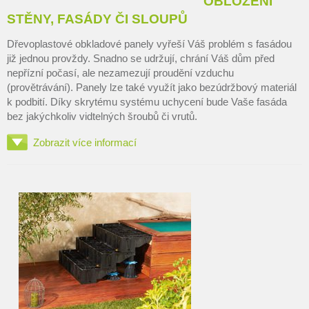
OBLOŽENÍ
STĚNY, FASÁDY ČI SLOUPŮ
Dřevoplastové obkladové panely vyřeší Váš problém s fasádou
již jednou provždy. Snadno se udržují, chrání Váš dům před
nepřízní počasí, ale nezamezují proudění vzduchu
(provětrávání). Panely lze také využít jako bezúdržbový materiál
k podbití. Díky skrytému systému uchycení bude Vaše fasáda
bez jakýchkoliv vidtelných šroubů či vrutů.
Zobrazit více informací