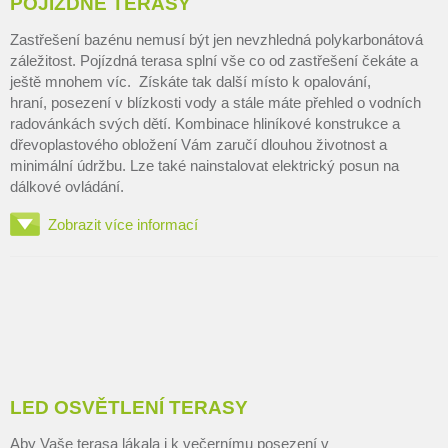
POJÍZDNÉ TERASY
Zastřešení bazénu nemusí být jen nevzhledná polykarbonátová
záležitost. Pojízdná terasa splní vše co od zastřešení čekáte a
ještě mnohem víc. Získáte tak další místo k opalování,
hraní, posezení v blízkosti vody a stále máte přehled o vodních
radovánkách svých dětí. Kombinace hliníkové konstrukce a
dřevoplastového obložení Vám zaručí dlouhou životnost a
minimální údržbu. Lze také nainstalovat elektrický posun na
dálkové ovládání.
Zobrazit více informací
LED OSVĚTLENÍ TERASY
Aby Vaše terasa lákala i k večernímu posezení v