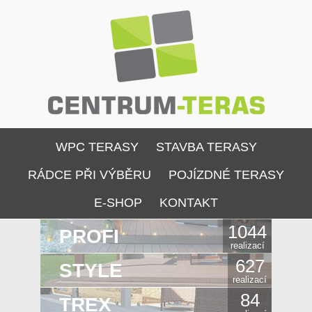
WPC TERASY
STAVBA TERASY
RÁDCE PŘI VÝBĚRU
POJÍZDNÉ TERASY
E-SHOP
KONTAKT
1044
PROFI
realizací
627
STYLE
realizací
84
TREX