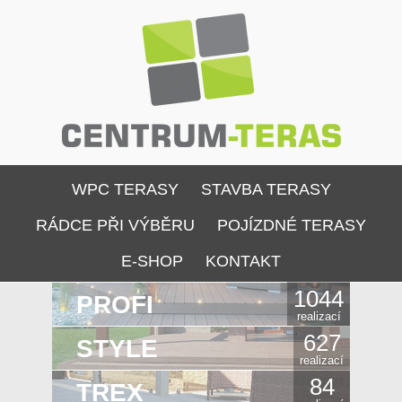
WPC TERASY
STAVBA TERASY
RÁDCE PŘI VÝBĚRU
POJÍZDNÉ TERASY
E-SHOP
KONTAKT
1044
PROFI
realizací
627
STYLE
realizací
84
TREX