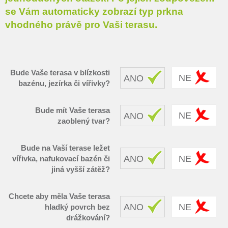
se Vám automaticky zobrazí typ prkna
vhodného právě pro Vaši terasu.
Bude Vaše terasa v blízkosti
NE
ANO
bazénu, jezírka či vířivky?
Bude mít Vaše terasa
NE
ANO
zaoblený tvar?
Bude na Vaší terase ležet
ANO
NE
vířivka, nafukovací bazén či
jiná vyšší zátěž?
Chcete aby měla Vaše terasa
ANO
NE
hladký povrch bez
drážkování?