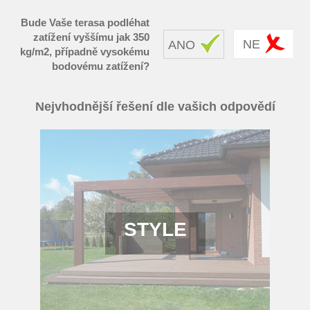
Bude Vaše terasa podléhat
zatížení vyššímu jak 350
NE
ANO
kg/m2, případně vysokému
bodovému zatížení?
Nejvhodnější řešení dle vašich odpovědí
STYLE