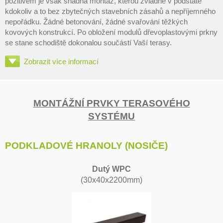
pozitivem je však snadná montáž, kterou zvládne v podstatě
kdokoliv a to bez zbytečných stavebních zásahů a nepříjemného
nepořádku. Žádné betonování, žádné svařování těžkých
kovových konstrukcí. Po obložení modulů dřevoplastovými prkny
se stane schodiště dokonalou součástí Vaší terasy.
Zobrazit více informací
MONTÁŽNÍ PRVKY TERASOVÉHO
SYSTÉMU
PODKLADOVÉ HRANOLY (NOSIČE)
Dutý WPC
(30x40x2200mm)