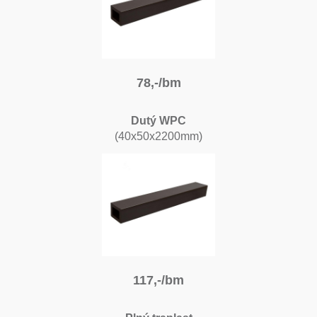
78,-/bm
Dutý WPC
(40x50x2200mm)
117,-/bm