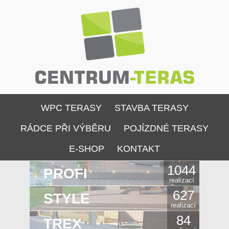
WPC TERASY
STAVBA TERASY
RÁDCE PŘI VÝBĚRU
POJÍZDNÉ TERASY
E-SHOP
KONTAKT
1044
PROFI
realizací
627
STYLE
realizací
84
TREX