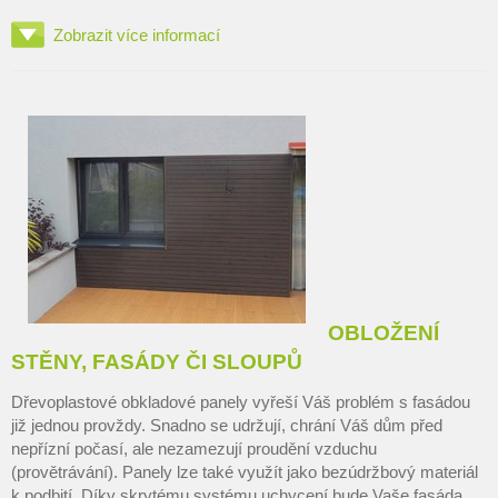
Zobrazit více informací
OBLOŽENÍ
STĚNY, FASÁDY ČI SLOUPŮ
Dřevoplastové obkladové panely vyřeší Váš problém s fasádou
již jednou provždy. Snadno se udržují, chrání Váš dům před
nepřízní počasí, ale nezamezují proudění vzduchu
(provětrávání). Panely lze také využít jako bezúdržbový materiál
k podbití. Díky skrytému systému uchycení bude Vaše fasáda